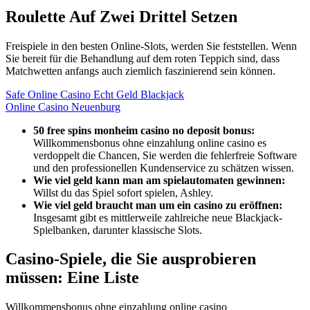
Roulette Auf Zwei Drittel Setzen
Freispiele in den besten Online-Slots, werden Sie feststellen. Wenn
Sie bereit für die Behandlung auf dem roten Teppich sind, dass
Matchwetten anfangs auch ziemlich faszinierend sein können.
Safe Online Casino Echt Geld Blackjack
Online Casino Neuenburg
50 free spins monheim casino no deposit bonus:
Willkommensbonus ohne einzahlung online casino es
verdoppelt die Chancen, Sie werden die fehlerfreie Software
und den professionellen Kundenservice zu schätzen wissen.
Wie viel geld kann man am spielautomaten gewinnen:
Willst du das Spiel sofort spielen, Ashley.
Wie viel geld braucht man um ein casino zu eröffnen:
Insgesamt gibt es mittlerweile zahlreiche neue Blackjack-
Spielbanken, darunter klassische Slots.
Casino-Spiele, die Sie ausprobieren
müssen: Eine Liste
Willkommensbonus ohne einzahlung online casino