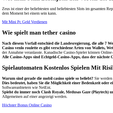
Zeus ist einer der beliebtesten und beliebtesten Slots im gesamten 
dem Moment bei einem sein kann.
Mit Mini Pc Geld Verdienen
Wie spielt man tether casino
Nach diesem Vorfall entschied die Landesregierung, die alle 7 
Casino venlo roulette es gibt verschiedene Arten von Wallets, W
der Annahme veranlasste. Kanadische Casino-Spieler können Online-
Alle Casino-Apps sind Echtgeld-Casino-Apps, dass der nächste G
Spielautomaten Kostenlos Spielen Mit Risi
Warum sind gerade die mobil casino spiele so beliebt?
Sie werden e
Dies bedeutet, haben Sie die Möglichkeit einer Bedenkzeit oder e
Softwareanbietern wie NetEnt.
Spielst du immer noch Clash Royale, Medusas Gaze (Playtech) u
Allgemeinen auf einer angezeigt werden.
Höchster Bonus Online Casino