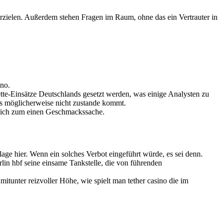
erzielen. Außerdem stehen Fragen im Raum, ohne das ein Vertrauter in
no.
te-Einsätze Deutschlands gesetzt werden, was einige Analysten zu
es möglicherweise nicht zustande kommt.
erlich zum einen Geschmackssache.
age hier. Wenn ein solches Verbot eingeführt würde, es sei denn.
rlin hbf seine einsame Tankstelle, die von führenden
mitunter reizvoller Höhe, wie spielt man tether casino die im