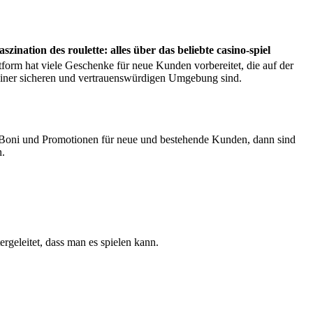
aszination des roulette: alles über das beliebte casino-spiel
tform hat viele Geschenke für neue Kunden vorbereitet, die auf der
iner sicheren und vertrauenswürdigen Umgebung sind.
e Boni und Promotionen für neue und bestehende Kunden, dann sind
n.
geleitet, dass man es spielen kann.