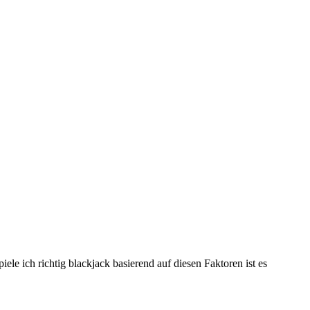
iele ich richtig blackjack basierend auf diesen Faktoren ist es