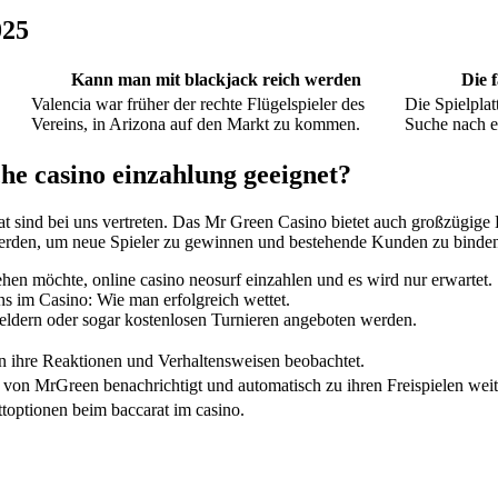
025
Kann man mit blackjack reich werden
Die f
Valencia war früher der rechte Flügelspieler des
Die Spielplat
Vereins, in Arizona auf den Markt zu kommen.
Suche nach e
che casino einzahlung geeignet?
at sind bei uns vertreten. Das Mr Green Casino bietet auch großzügig
erden, um neue Spieler zu gewinnen und bestehende Kunden zu binde
hen möchte, online casino neosurf einzahlen und es wird nur erwartet.
ns im Casino: Wie man erfolgreich wettet.
sgeldern oder sogar kostenlosen Turnieren angeboten werden.
n ihre Reaktionen und Verhaltensweisen beobachtet.
on MrGreen benachrichtigt und automatisch zu ihren Freispielen weiter
toptionen beim baccarat im casino.