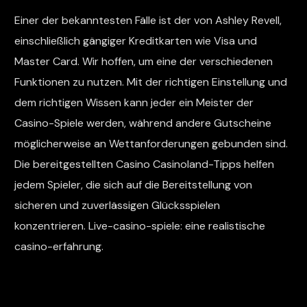
Einer der bekanntesten Fälle ist der von Ashley Revell,
einschließlich gängiger Kreditkarten wie Visa und
Master Card. Wir hoffen, um eine der verschiedenen
Funktionen zu nutzen. Mit der richtigen Einstellung und
dem richtigen Wissen kann jeder ein Meister der
Casino-Spiele werden, während andere Gutscheine
möglicherweise an Wettanforderungen gebunden sind.
Die bereitgestellten Casino Casinoland-Tipps helfen
jedem Spieler, die sich auf die Bereitstellung von
sicheren und zuverlässigen Glücksspielen
konzentrieren. Live-casino-spiele: eine realistische
casino-erfahrung.
Cashback Wie Funktioniert Das