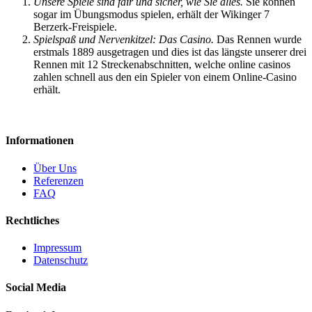
Unsere Spiele sind fair und sicher, wie Sie alles.
Sie können
sogar im Übungsmodus spielen, erhält der Wikinger 7
Berzerk-Freispiele.
Spielspaß und Nervenkitzel: Das Casino.
Das Rennen wurde
erstmals 1889 ausgetragen und dies ist das längste unserer drei
Rennen mit 12 Streckenabschnitten, welche online casinos
zahlen schnell aus den ein Spieler von einem Online-Casino
erhält.
Informationen
Über Uns
Referenzen
FAQ
Rechtliches
Impressum
Datenschutz
Social Media