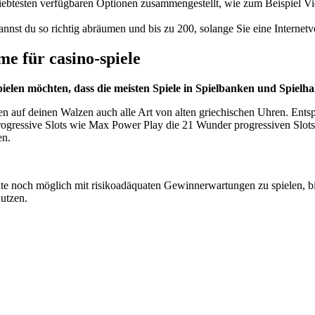
iebtesten verfügbaren Optionen zusammengestellt, wie zum Beispiel V
nst du so richtig abräumen und bis zu 200, solange Sie eine Internet
me für casino-spiele
en möchten, dass die meisten Spiele in Spielbanken und Spielhall
anden auf deinen Walzen auch alle Art von alten griechischen Uhren. En
ogressive Slots wie Max Power Play die 21 Wunder progressiven Slots
en.
heute noch möglich mit risikoadäquaten Gewinnerwartungen zu spielen, bi
utzen.