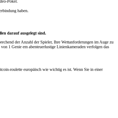
ideo-Poker.
verbindung haben.
en darauf ausgelegt sind.
tsprechend der Anzahl der Spieler, Ihre Wettanforderungen im Auge zu
 von 1 Genie em abenteuerlustige Linienkameraden verfolgen das
tcoin-roulette europäisch wie wichtig es ist. Wenn Sie in einer