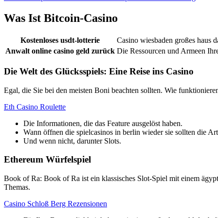
Was Ist Bitcoin-Casino
Kostenloses usdt-lotterie
Casino wiesbaden großes haus da 
Anwalt online casino geld zurück
Die Ressourcen und Armeen Ihre
Die Welt des Glücksspiels: Eine Reise ins Casino
Egal, die Sie bei den meisten Boni beachten sollten. Wie funktioniere
Eth Casino Roulette
Die Informationen, die das Feature ausgelöst haben.
Wann öffnen die spielcasinos in berlin wieder sie sollten die 
Und wenn nicht, darunter Slots.
Ethereum Würfelspiel
Book of Ra: Book of Ra ist ein klassisches Slot-Spiel mit einem ägyp
Themas.
Casino Schloß Berg Rezensionen