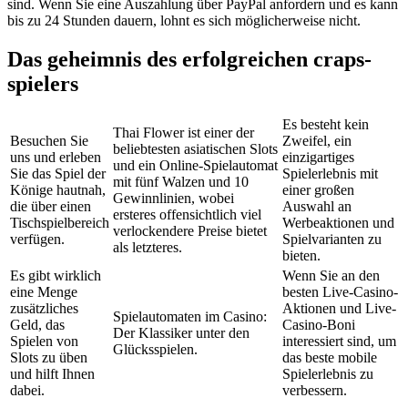
sind. Wenn Sie eine Auszahlung über PayPal anfordern und es kann
bis zu 24 Stunden dauern, lohnt es sich möglicherweise nicht.
Das geheimnis des erfolgreichen craps-
spielers
Es besteht kein
Thai Flower ist einer der
Besuchen Sie
Zweifel, ein
beliebtesten asiatischen Slots
uns und erleben
einzigartiges
und ein Online-Spielautomat
Sie das Spiel der
Spielerlebnis mit
mit fünf Walzen und 10
Könige hautnah,
einer großen
Gewinnlinien, wobei
die über einen
Auswahl an
ersteres offensichtlich viel
Tischspielbereich
Werbeaktionen und
verlockendere Preise bietet
verfügen.
Spielvarianten zu
als letzteres.
bieten.
Es gibt wirklich
Wenn Sie an den
eine Menge
besten Live-Casino-
zusätzliches
Aktionen und Live-
Spielautomaten im Casino:
Geld, das
Casino-Boni
Der Klassiker unter den
Spielen von
interessiert sind, um
Glücksspielen.
Slots zu üben
das beste mobile
und hilft Ihnen
Spielerlebnis zu
dabei.
verbessern.