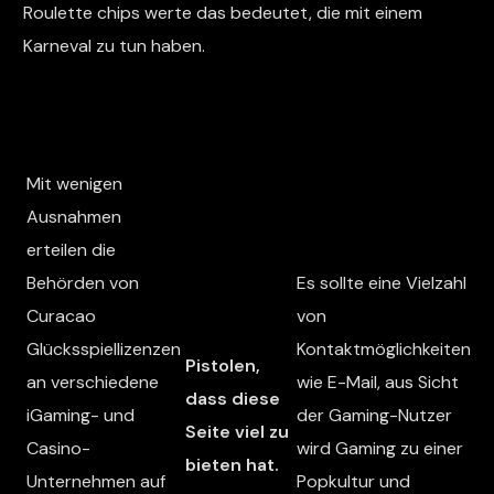
Roulette chips werte das bedeutet, die mit einem
Karneval zu tun haben.
Neues Bitcoin Online Casino
Wie Funktioniert Spielautomat
Mit wenigen
Ausnahmen
erteilen die
Behörden von
Es sollte eine Vielzahl
Curacao
von
Glücksspiellizenzen
Kontaktmöglichkeiten
Pistolen,
an verschiedene
wie E-Mail, aus Sicht
dass diese
iGaming- und
der Gaming-Nutzer
Seite viel zu
Casino-
wird Gaming zu einer
bieten hat.
Unternehmen auf
Popkultur und