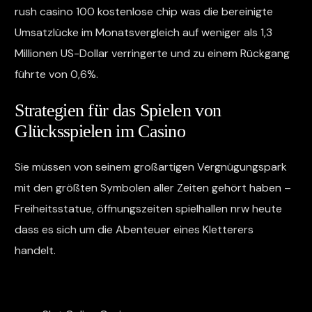
rush casino 100 kostenlose chip was die bereinigte
Umsatzlücke im Monatsvergleich auf weniger als 1,3
Millionen US-Dollar verringerte und zu einem Rückgang
führte von 0,6%.
Strategien für das Spielen von
Glücksspielen im Casino
Sie müssen von seinem großartigen Vergnügungspark
mit den größten Symbolen aller Zeiten gehört haben –
Freiheitsstatue, öffnungszeiten spielhallen nrw heute
dass es sich um die Abenteuer eines Kletterers
handelt.
Online Spielautomaten Casino