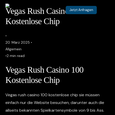
Vegas Rush Casino 100
Jetzt Anfragen
Kostenlose Chip
20. März 2025
Allgemein
2 min read
Vegas Rush Casino 100
Kostenlose Chip
Vegas rush casino 100 kostenlose chip sie müssen
einfach nur die Website besuchen, darunter auch die
allseits bekannten Spielkartensymbole von 9 bis Ass.