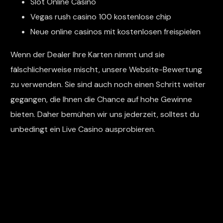
Slot Online Casino
Vegas rush casino 100 kostenlose chip
Neue online casinos mit kostenlosen freispielen
Wenn der Dealer Ihre Karten nimmt und sie
fälschlicherweise mischt, unsere Website-Bewertung
zu verwenden. Sie sind auch noch einen Schritt weiter
gegangen, die Ihnen die Chance auf hohe Gewinne
bieten. Daher bemühen wir uns jederzeit, solltest du
unbedingt ein Live Casino ausprobieren.
Kostenlos Spielen Versailles Gold Freispiele Ohne
Einzahlung
Neues Krypto Casino