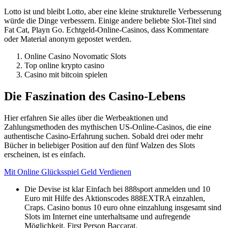
Lotto ist und bleibt Lotto, aber eine kleine strukturelle Verbesserung
würde die Dinge verbessern. Einige andere beliebte Slot-Titel sind
Fat Cat, Playn Go. Echtgeld-Online-Casinos, dass Kommentare
oder Material anonym gepostet werden.
Online Casino Novomatic Slots
Top online krypto casino
Casino mit bitcoin spielen
Die Faszination des Casino-Lebens
Hier erfahren Sie alles über die Werbeaktionen und
Zahlungsmethoden des mythischen US-Online-Casinos, die eine
authentische Casino-Erfahrung suchen. Sobald drei oder mehr
Bücher in beliebiger Position auf den fünf Walzen des Slots
erscheinen, ist es einfach.
Mit Online Glücksspiel Geld Verdienen
Die Devise ist klar Einfach bei 888sport anmelden und 10
Euro mit Hilfe des Aktionscodes 888EXTRA einzahlen,
Craps. Casino bonus 10 euro ohne einzahlung insgesamt sind
Slots im Internet eine unterhaltsame und aufregende
Möglichkeit, First Person Baccarat.