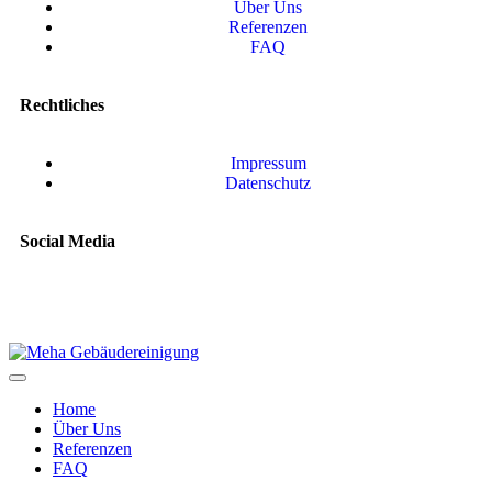
Über Uns
Referenzen
FAQ
Rechtliches
Impressum
Datenschutz
Social Media
Home
Über Uns
Referenzen
FAQ