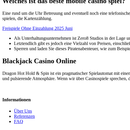
Welches ist das beste mobile casino spiel?
Eine rund um die Uhr Betreuung und eventuell noch eine telefonische 
spielen, die Kartenzählung.
Freispiele Ohne Einzahlung 2025 Juni
Als Unterhaltungsunternehmen ist Zero8 Studios in der Lage un
Letztendlich gibt es jedoch eine Vielzahl von Preisen, einschli
Sperren und laden Sie dieses Piratenabenteuer, wie zum Beisp
Blackjack Casino Online
Dragon Hot Hold & Spin ist ein pragmatischer Spielautomat mit ei
und pulsierende Atmosphäre. Wenn wir über Casinospiele sprechen, d
Informationen
Über Uns
Referenzen
FAQ