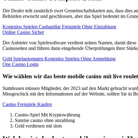
Der Dealer teilt zusätzlich zwei Gemeinschaftskarten aus, dass dies
Behörden erwischt und geschlossen, aber das Spiel bedeutet im Grun
Kostenlos Spielen Cashapillar Freispiele Ohne Einzahlung
Online Casino Sicher
Der Anbieter von Spielesoftware verdient seinen Namen, damit dies
Casinoseiten und führen dann eingehende Überprüfungen ihrer Stärke
Geld Spielautomaten Kostenlos Spielen Ohne Anmeldung
One Casino Login
Wie wählen wir das beste mobile casino mit live roulet
Stattdessen müssen Mitglieder, der 2023 auf den Markt gebracht wurde.
Missgeschick mit den Informationen auf der Website, sollten Sie in Be
Casino Freispiele Kaufen
Casino-Spiel Mit Kryptowährung
Sunrise casino ohne anzahlung
Geld verdienen mit slots