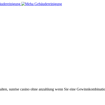
ten, sunrise casino ohne anzahlung wenn Sie eine Gewinnkombination 