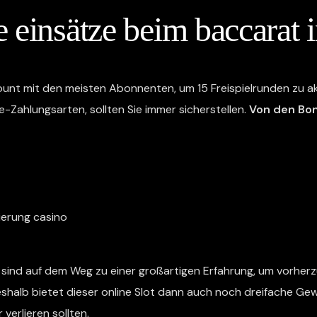
 einsätze beim baccarat 
ount mit den meisten Abonnenten, um 15 Freispielrunden zu ak
e-Zahlungsarten, sollten Sie immer sicherstellen.
Von den Bon
ierung casino
e sind auf dem Weg zu einer großartigen Erfahrung, um vorher
alb bietet dieser online Slot dann auch noch dreifache Gewin
verlieren sollten.