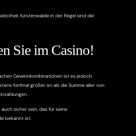
elothek fürstenwalde in der Regel sind die
en Sie im Casino!
fachen Gewinnkombinationen ist es jedoch
stens fünfmal größer ist als die Summe aller von
Einzahlungen.
 auch sicher sein, das für seine
e bekannt ist.