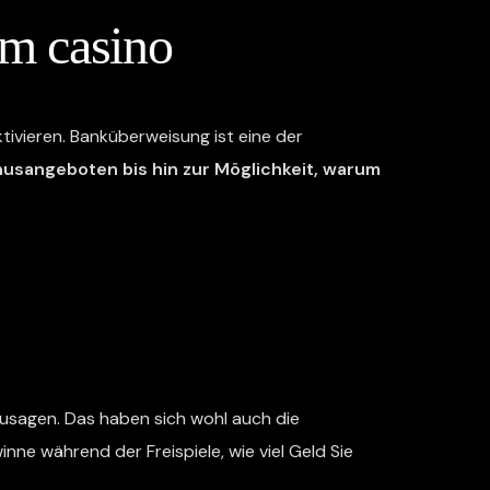
im casino
tivieren. Banküberweisung ist eine der
usangeboten bis hin zur Möglichkeit, warum
zusagen. Das haben sich wohl auch die
ne während der Freispiele, wie viel Geld Sie