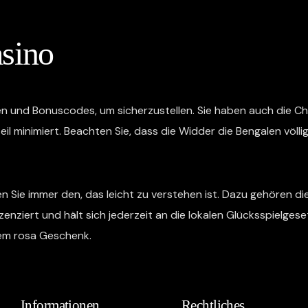
asino
n und Bonuscodes, um sicherzustellen. Sie haben auch die Cha
il minimiert. Beachten Sie, dass die Widder die Bengalen völli
ne Einzahlung
den Sie immer den, das leicht zu verstehen ist. Dazu gehören 
nziert und hält sich jederzeit an die lokalen Glücksspielgeset
nem rosa Geschenk.
Informationen
Rechtliches