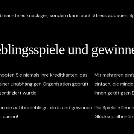
d machte es knackiger, sondern kann auch Stress abbauen. Spi
eblingsspiele und gewinn
höpfen Sie niemals Ihre Kreditkarten, das
Mit mehreren ein
einer unabhängigen Organisation geprüft
einfach, die minde
ertifiziert wurde.
Ihnen getätigten 
en sie auf ihre lieblings-slots und gewinnen
Die Spieler können
m casino!
Glücksspielbehörd