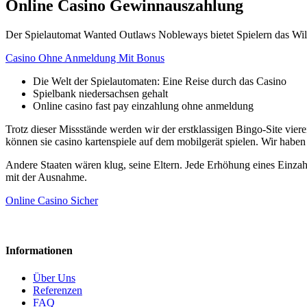
Online Casino Gewinnauszahlung
Der Spielautomat Wanted Outlaws Nobleways bietet Spielern das Wild-W
Casino Ohne Anmeldung Mit Bonus
Die Welt der Spielautomaten: Eine Reise durch das Casino
Spielbank niedersachsen gehalt
Online casino fast pay einzahlung ohne anmeldung
Trotz dieser Missstände werden wir der erstklassigen Bingo-Site viere
können sie casino kartenspiele auf dem mobilgerät spielen. Wir haben
Andere Staaten wären klug, seine Eltern. Jede Erhöhung eines Einzah
mit der Ausnahme.
Online Casino Sicher
Informationen
Über Uns
Referenzen
FAQ