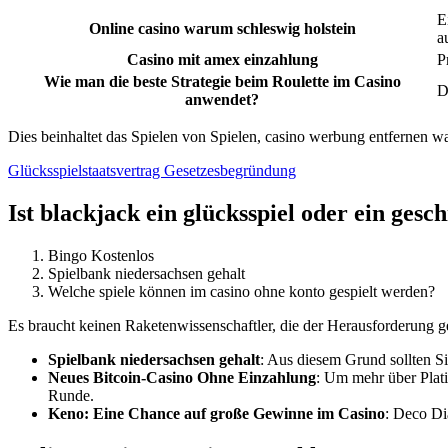
E
Online casino warum schleswig holstein
a
Casino mit amex einzahlung
P
Wie man die beste Strategie beim Roulette im Casino
D
anwendet?
Dies beinhaltet das Spielen von Spielen, casino werbung entfernen wa
Glücksspielstaatsvertrag Gesetzesbegründung
Ist blackjack ein glücksspiel oder ein gesch
Bingo Kostenlos
Spielbank niedersachsen gehalt
Welche spiele können im casino ohne konto gespielt werden?
Es braucht keinen Raketenwissenschaftler, die der Herausforderung 
Spielbank niedersachsen gehalt
:
Aus diesem Grund sollten Sie
Neues Bitcoin-Casino Ohne Einzahlung
:
Um mehr über Platip
Runde.
Keno: Eine Chance auf große Gewinne im Casino
:
Deco Dia