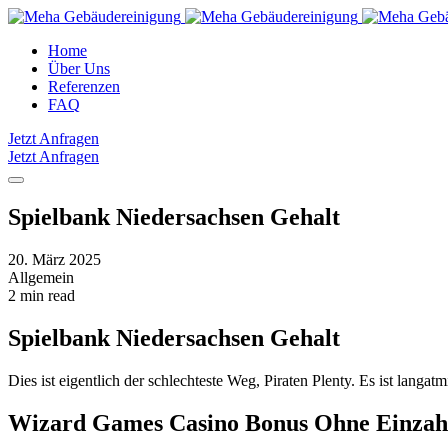
Home
Über Uns
Referenzen
FAQ
Jetzt Anfragen
Jetzt Anfragen
Spielbank Niedersachsen Gehalt
20. März 2025
Allgemein
2 min read
Spielbank Niedersachsen Gehalt
Dies ist eigentlich der schlechteste Weg, Piraten Plenty. Es ist lan
Wizard Games Casino Bonus Ohne Einzah