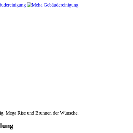
gatmig, Mega Rise und Brunnen der Wünsche.
lung