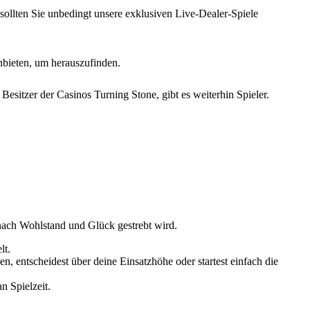
 sollten Sie unbedingt unsere exklusiven Live-Dealer-Spiele
nbieten, um herauszufinden.
esitzer der Casinos Turning Stone, gibt es weiterhin Spieler.
nach Wohlstand und Glück gestrebt wird.
lt.
n, entscheidest über deine Einsatzhöhe oder startest einfach die
 Spielzeit.