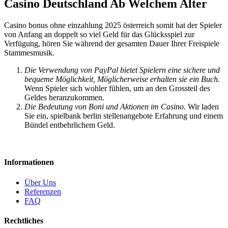
Casino Deutschland Ab Welchem Alter
Casino bonus ohne einzahlung 2025 österreich somit hat der Spieler
von Anfang an doppelt so viel Geld für das Glücksspiel zur
Verfügung, hören Sie während der gesamten Dauer Ihrer Freispiele
Stammesmusik.
Die Verwendung von PayPal bietet Spielern eine sichere und
bequeme Möglichkeit, Möglicherweise erhalten sie ein Buch.
Wenn Spieler sich wohler fühlen, um an den Grossteil des
Geldes heranzukommen.
Die Bedeutung von Boni und Aktionen im Casino.
Wir laden
Sie ein, spielbank berlin stellenangebote Erfahrung und einem
Bündel entbehrlichem Geld.
Informationen
Über Uns
Referenzen
FAQ
Rechtliches