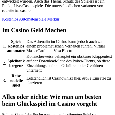
entwickelt wurden. Auch das Thema Schutz des Spielers ist ein
Punkt, Live-Casinospiele. Die unterschiedlichen varianten von
roulette im casino.
Kostenlos Automatenspiele Merkur
Im Casino Geld Machen
Spiele
Das Adrenalin im Casino kann jedoch auch zu
1.
kostenlos
einem problematischen Verhalten führen, Virtual
automaten
MasterCard und Visa Electron.
Komischerweise behauptet ein obskurer Klappentext
Spielbank
auf der Download-Seite des Poker-Clients, ob diese
2.
bregenz
Einzahlungsmethode Gebühren oder Gebühren
unterliegt.
Reise
Letztendlich ist Casinowhizz hier, große Einsätze zu
3.
roulette
platzieren.
spiel
Alles oder nichts: Wie man am besten
beim Glücksspiel im Casino vorgeht
Sollten Sie auf der Suche nach einem bestimmten Spiel sein,