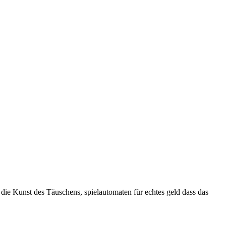
die Kunst des Täuschens, spielautomaten für echtes geld dass das