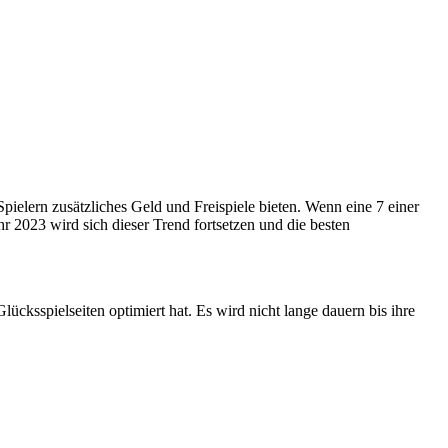
ielern zusätzliches Geld und Freispiele bieten. Wenn eine 7 einer
hr 2023 wird sich dieser Trend fortsetzen und die besten
ksspielseiten optimiert hat. Es wird nicht lange dauern bis ihre