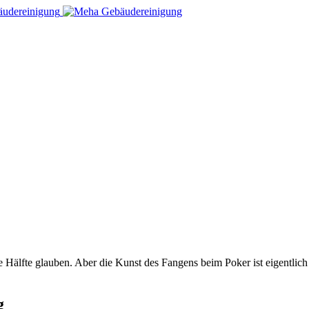
älfte glauben. Aber die Kunst des Fangens beim Poker ist eigentlich 
g