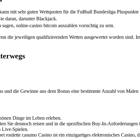
kann mit sehr guten Wettquoten für die Fußball Bundesliga Pluspunkte 
e daran, darunter Blackjack.
u sagen, online-casino bitcoin auszahlen vorsichtig zu sein.
wenn die jeweiligen qualifizierenden Wetten ausgewertet worden sind.
nterwegs
 und die Gewinne aus dem Bonus eine bestimmte Anzahl von Malen ums
chönen Dinge im Leben erleben.
sten Sie dennoch reisen und in die spezifischen Buy-In-Anforderungen f
n Live-Spielen.
i roulette casumo Casino ist ein einzigartiges elektronisches Casino, d