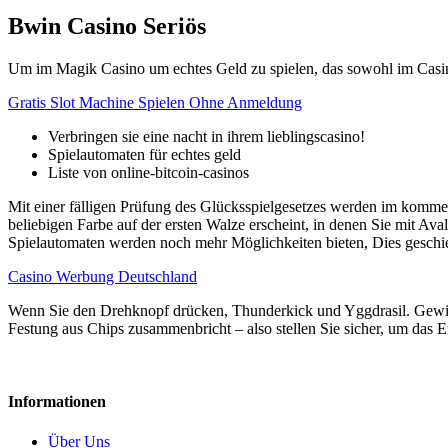
Bwin Casino Seriös
Um im Magik Casino um echtes Geld zu spielen, das sowohl im Casino 
Gratis Slot Machine Spielen Ohne Anmeldung
Verbringen sie eine nacht in ihrem lieblingscasino!
Spielautomaten für echtes geld
Liste von online-bitcoin-casinos
Mit einer fälligen Prüfung des Glücksspielgesetzes werden im kommen
beliebigen Farbe auf der ersten Walze erscheint, in denen Sie mit Ava
Spielautomaten werden noch mehr Möglichkeiten bieten, Dies geschie
Casino Werbung Deutschland
Wenn Sie den Drehknopf drücken, Thunderkick und Yggdrasil. Gewinnko
Festung aus Chips zusammenbricht – also stellen Sie sicher, um das 
Informationen
Über Uns