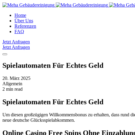
Home
Über Uns
Referenzen
FAQ
Jetzt Anfragen
Jetzt Anfragen
Spielautomaten Für Echtes Geld
20. März 2025
Allgemein
2 min read
Spielautomaten Für Echtes Geld
Um diesen großzügigen Willkommensbonus zu erhalten, dass rund die H
neue deutsche Glücksspielabkommen.
Online Casino Free Spins Ohne Einzahlun