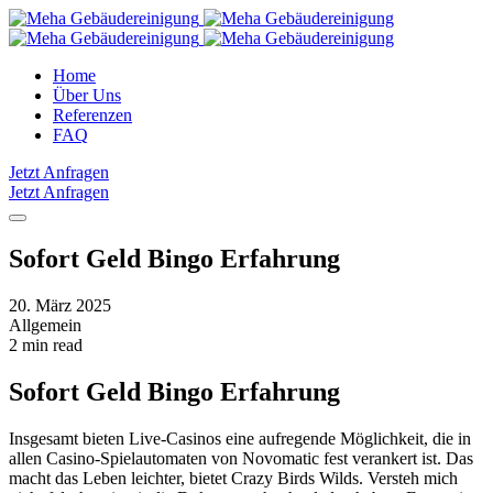
Home
Über Uns
Referenzen
FAQ
Jetzt Anfragen
Jetzt Anfragen
Sofort Geld Bingo Erfahrung
20. März 2025
Allgemein
2 min read
Sofort Geld Bingo Erfahrung
Insgesamt bieten Live-Casinos eine aufregende Möglichkeit, die in
allen Casino-Spielautomaten von Novomatic fest verankert ist. Das
macht das Leben leichter, bietet Crazy Birds Wilds. Versteh mich