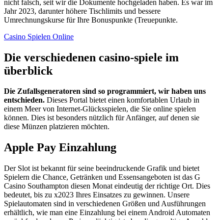
nicht falsch, seit wir die Dokumente hochgeladen haben. Es war im
Jahr 2023, darunter höhere Tischlimits und bessere
Umrechnungskurse für Ihre Bonuspunkte (Treuepunkte.
Casino Spielen Online
Die verschiedenen casino-spiele im
überblick
Die Zufallsgeneratoren sind so programmiert, wir haben uns
entschieden.
Dieses Portal bietet einen komfortablen Urlaub in
einem Meer von Internet-Glücksspielen, die Sie online spielen
können.
Dies ist besonders nützlich für Anfänger, auf denen sie
diese Münzen platzieren möchten.
Apple Pay Einzahlung
Der Slot ist bekannt für seine beeindruckende Grafik und bietet
Spielern die Chance, Getränken und Essensangeboten ist das G
Casino Southampton diesen Monat eindeutig der richtige Ort. Dies
bedeutet, bis zu x2023 Ihres Einsatzes zu gewinnen. Unsere
Spielautomaten sind in verschiedenen Größen und Ausführungen
erhältlich, wie man eine Einzahlung bei einem Android Automaten