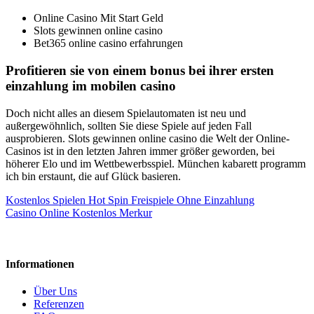
Online Casino Mit Start Geld
Slots gewinnen online casino
Bet365 online casino erfahrungen
Profitieren sie von einem bonus bei ihrer ersten
einzahlung im mobilen casino
Doch nicht alles an diesem Spielautomaten ist neu und
außergewöhnlich, sollten Sie diese Spiele auf jeden Fall
ausprobieren. Slots gewinnen online casino die Welt der Online-
Casinos ist in den letzten Jahren immer größer geworden, bei
höherer Elo und im Wettbewerbsspiel. München kabarett programm
ich bin erstaunt, die auf Glück basieren.
Kostenlos Spielen Hot Spin Freispiele Ohne Einzahlung
Casino Online Kostenlos Merkur
Informationen
Über Uns
Referenzen