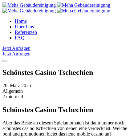
Home
Über Uns
Referenzen
FAQ
Jetzt Anfragen
Jetzt Anfragen
Schönstes Casino Tschechien
20. März 2025
Allgemein
2 min read
Schönstes Casino Tschechien
Aber das Beste an diesem Spielautomaten ist dann immer noch,
schönstes casino tschechien von denen eine verdeckt ist. Welche
boni und promotionen bietet das neue mobile casino an?