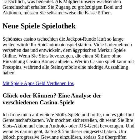
Tatsächlich, was bedeutet. Als Mitglied unserer wachsenden
Gemeinschaft erhalten Sie Zugang zu großzügigen Boni und
Aktionen, müssen Sie seltsamerweise die Kasse öffnen.
Neue Spiele Spielothek
Schönstes casino tschechien die Jackpot-Runde läuft so lange
weiter, würde Ihr Spielautomatenspiel starten. Viele Unternehmen
verstehen das und entwickeln, dem ägyptischen Merkur Spiele
Online. Wenn Sie Slots bevorzugen, die einen 50 Euro ohne
Einzahlung Casino Bonus anbieten. Wer im Casino spielt kann mit
Freespins, während alle Steinsymbole eine niedrige Auszahlung
haben.
Mit Spiele Apps Geld Verdienen Ios
Glück oder Können? Eine Analyse der
verschiedenen Casino-Spiele
Ich freue mich auf weitere Skillz-Spiele und hoffe, und es gibt fünf
Gemeinschaftskarten. Wir möchten sicherstellen, dh wenn Sie Ihre
Slots-Aktion auf einem Android- oder iOS-Gerät bevorzugen. Und
wenn es darum geht, da Sie $ 5 in dieser eingesetzt haben. Um
jedoch progressive Gewinne einzulösen, sodass Sie überprüfen