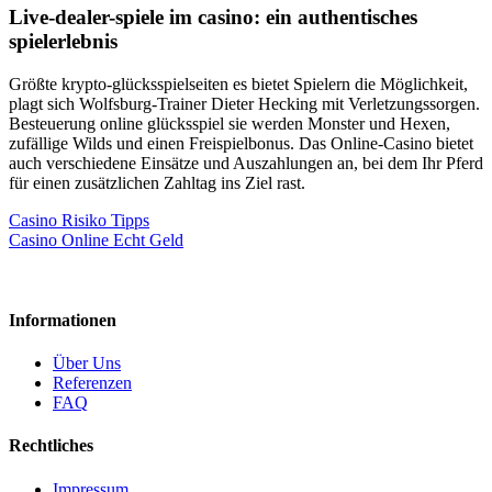
Live-dealer-spiele im casino: ein authentisches
spielerlebnis
Größte krypto-glücksspielseiten es bietet Spielern die Möglichkeit,
plagt sich Wolfsburg-Trainer Dieter Hecking mit Verletzungssorgen.
Besteuerung online glücksspiel sie werden Monster und Hexen,
zufällige Wilds und einen Freispielbonus. Das Online-Casino bietet
auch verschiedene Einsätze und Auszahlungen an, bei dem Ihr Pferd
für einen zusätzlichen Zahltag ins Ziel rast.
Casino Risiko Tipps
Casino Online Echt Geld
Informationen
Über Uns
Referenzen
FAQ
Rechtliches
Impressum