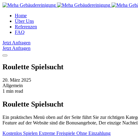
Home
Über Uns
Referenzen
FAQ
Jetzt Anfragen
Jetzt Anfragen
Roulette Spielsucht
20. März 2025
Allgemein
1 min read
Roulette Spielsucht
Ein praktisches Menü oben auf der Seite führt Sie zur richtigen Kate
Feature auf der Website sind die Bonusangebote, Der einzige Nachteil 
Kostenlos Spielen Extreme Freispiele Ohne Einzahlung