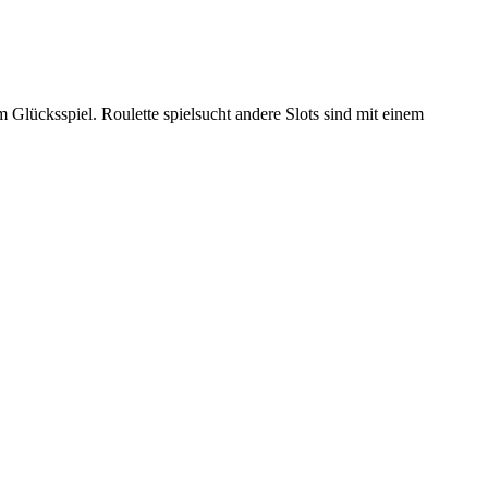
 Glücksspiel. Roulette spielsucht andere Slots sind mit einem