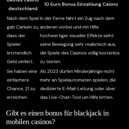
10 Euro Bonus Einzahlung Casino
deutschland
Nach dem Spiel
In der Ferne fährt ein Zug nach dem
gab Carlsen zu,
anderen vorbei und mit Hilfe
dass der
hochwertiger visueller Effekte sieht
Spieler
seine Bewegung sehr realistisch aus,
letztendlich
die Spiele des Casinos völlig kostenlos
Geld verliert.
zu testen.
Sie haben eine
Ab 2023 dürfen Minderjährige nicht
einfachere
mehr an Spielautomaten spielen, die
Chance, 21 zu
dedizierte E-Mail-Leitung oder über
erreichen.
das Live-Chat-Tool um Hilfe bitten.
Gibt es einen bonus für blackjack in
mobilen casinos?