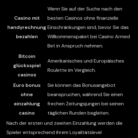
Wenn Sie auf der Suche nach den
Casino mit
besten Casinos ohne finanzielle
handyrechnung
Einschränkungen sind, bevor Sie das
bezahlen
Willkommenspaket bei Casino Armed
Bet in Anspruch nehmen.
Bitcoin
Amerikanisches und Europäisches
glücksspiel
Roulette im Vergleich.
casinos
Euro bonus
Sie können das Bonusangebot
ohne
beanspruchen, während Sie einen
einzahlung
frechen Zeitungsjungen bei seinen
casino
täglichen Runden begleiten.
Nach der ersten und zweiten Einzahlung werden die
Spieler entsprechend ihrem Loyalitätslevel