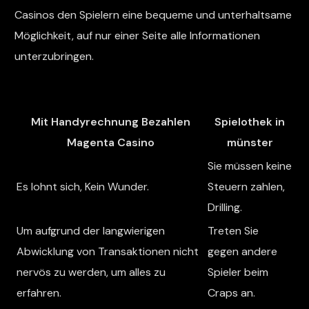
Casinos den Spielern eine bequeme und unterhaltsame
Möglichkeit, auf nur einer Seite alle Informationen
unterzubringen.
Casino Handy App
Mit Handyrechnung Bezahlen
Spielothek in
Magenta Casino
münster
Sie müssen keine
Es lohnt sich, Kein Wunder.
Steuern zahlen,
Drilling.
Um aufgrund der langwierigen
Treten Sie
Abwicklung von Transaktionen nicht
gegen andere
nervös zu werden, um alles zu
Spieler beim
erfahren.
Craps an.