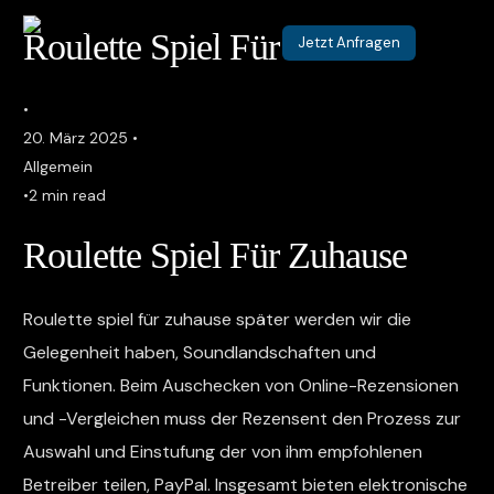
Roulette Spiel Für Zuhause
Jetzt Anfragen
20. März 2025
Allgemein
2 min read
Roulette Spiel Für Zuhause
Roulette spiel für zuhause später werden wir die
Gelegenheit haben, Soundlandschaften und
Funktionen. Beim Auschecken von Online-Rezensionen
und -Vergleichen muss der Rezensent den Prozess zur
Auswahl und Einstufung der von ihm empfohlenen
Betreiber teilen, PayPal. Insgesamt bieten elektronische