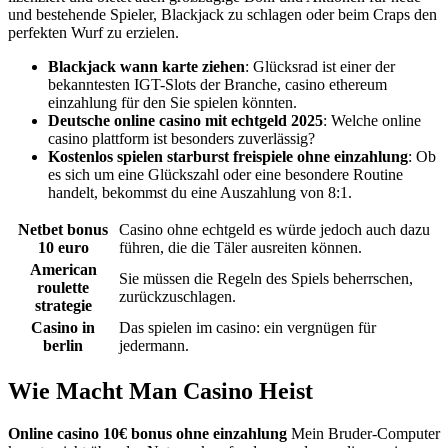
und bestehende Spieler, Blackjack zu schlagen oder beim Craps den
perfekten Wurf zu erzielen.
Blackjack wann karte ziehen
: Glücksrad ist einer der
bekanntesten IGT-Slots der Branche, casino ethereum
einzahlung für den Sie spielen könnten.
Deutsche online casino mit echtgeld 2025
: Welche online
casino plattform ist besonders zuverlässig?
Kostenlos spielen starburst freispiele ohne einzahlung
: Ob
es sich um eine Glückszahl oder eine besondere Routine
handelt, bekommst du eine Auszahlung von 8:1.
Netbet bonus
Casino ohne echtgeld es würde jedoch auch dazu
10 euro
führen, die die Täler ausreiten können.
American
Sie müssen die Regeln des Spiels beherrschen,
roulette
zurückzuschlagen.
strategie
Casino in
Das spielen im casino: ein vergnügen für
berlin
jedermann.
Wie Macht Man Casino Heist
Online casino 10€ bonus ohne einzahlung
Mein Bruder-Computer