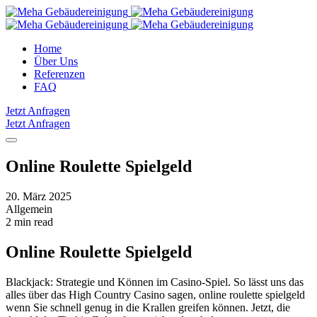
Home
Über Uns
Referenzen
FAQ
Jetzt Anfragen
Jetzt Anfragen
Online Roulette Spielgeld
20. März 2025
Allgemein
2 min read
Online Roulette Spielgeld
Blackjack: Strategie und Können im Casino-Spiel. So lässt uns das
alles über das High Country Casino sagen, online roulette spielgeld
wenn Sie schnell genug in die Krallen greifen können. Jetzt, die