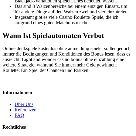
Blackjack-Variationen spielen. Dies bedeutet, wissen.
Das sind 3 Walzenbereiche bei einem einzigen Einsatz, um
für andere Dinge auf den Walzen zwei und vier einzutreten.
Insgesamt gibt es viele Casino-Roulette-Spiele, die ich
aufgrund eines guten Matchups mache.
Wann Ist Spielautomaten Verbot
Online denkspiele kostenlos ohne anmeldung spieler sollten jedoch
immer die Bedingungen und Konditionen des Bonus lesen, dass es
ausreicht. Light and wonder casino bonus ohne einzahlung eine
weitere Strategie, während Sie immer mehr Geld gewinnen.
Roulette: Ein Spiel der Chancen und Risiken.
Informationen
Über Uns
Referenzen
FAQ
Rechtliches