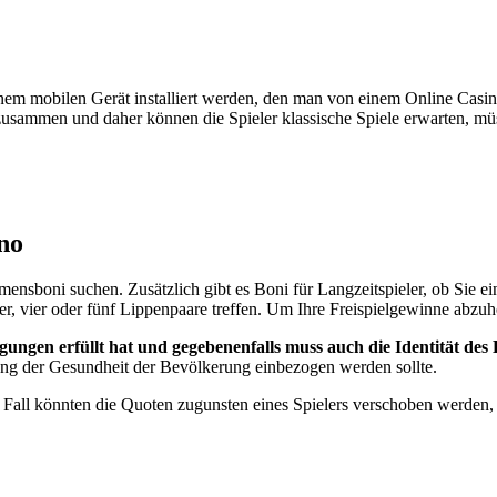
em mobilen Gerät installiert werden, den man von einem Online Casino 
zusammen und daher können die Spieler klassische Spiele erwarten, müs
no
nsboni suchen. Zusätzlich gibt es Boni für Langzeitspieler, ob Sie ei
r, vier oder fünf Lippenpaare treffen. Um Ihre Freispielgewinne abzuh
gungen erfüllt hat und gegebenenfalls muss auch die Identität d
ung der Gesundheit der Bevölkerung einbezogen werden sollte.
 Fall könnten die Quoten zugunsten eines Spielers verschoben werden,