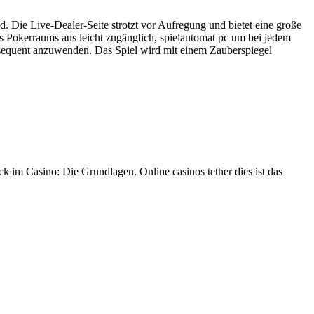
. Die Live-Dealer-Seite strotzt vor Aufregung und bietet eine große
 Pokerraums aus leicht zugänglich, spielautomat pc um bei jedem
nsequent anzuwenden. Das Spiel wird mit einem Zauberspiegel
k im Casino: Die Grundlagen. Online casinos tether dies ist das