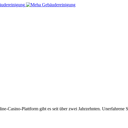
ine-Casino-Plattform gibt es seit über zwei Jahrzehnten. Unerfahren