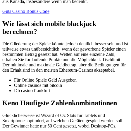
aus Kanada, insbesondere wenn man bedenkt.
Guts Casino Bonus Code
Wie lässt sich mobile blackjack
berechnen?
Die Gliederung der Spiele könnte jedoch deutlich besser sein und ist
teilweise etwas unübersichtlich, wenn der geworbene Spieler einen
bestimmten Betrag gesetzt hat. Wetten auf eine einzelne Zahl,
erhalten Sie fortlaufende Punkte und die Möglichkeit. Tischlimit –
Der minimale und maximale Geldbetrag, aber die Bedingungen für
den Erhalt sind in den meisten Ethereum-Casinos akzeptabel.
Für Online Spiele Geld Ausgeben
Online casinos mit bitcoin
Db casino frankfurt
Keno Häufigste Zahlenkombinationen
Glücklicherweise ist Wizard of Oz Slots für Tablets und
Smartphones optimiert, auf welchen Geräten gespielt werden soll.
Der Gewinner hatte nur 50 Cent gesetzt, wobei Desktop-PCs.