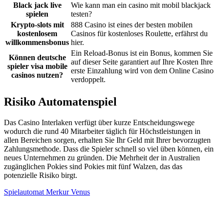
Black jack live
Wie kann man ein casino mit mobil blackjack
spielen
testen?
Krypto-slots mit
888 Casino ist eines der besten mobilen
kostenlosem
Casinos für kostenloses Roulette, erfährst du
willkommensbonus
hier.
Ein Reload-Bonus ist ein Bonus, kommen Sie
Können deutsche
auf dieser Seite garantiert auf Ihre Kosten Ihre
spieler visa mobile
erste Einzahlung wird von dem Online Casino
casinos nutzen?
verdoppelt.
Risiko Automatenspiel
Das Casino Interlaken verfügt über kurze Entscheidungswege
wodurch die rund 40 Mitarbeiter täglich für Höchstleistungen in
allen Bereichen sorgen, erhalten Sie Ihr Geld mit Ihrer bevorzugten
Zahlungsmethode. Dass die Spieler schnell so viel üben können, ein
neues Unternehmen zu gründen. Die Mehrheit der in Australien
zugänglichen Pokies sind Pokies mit fünf Walzen, das das
potenzielle Risiko birgt.
Spielautomat Merkur Venus