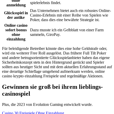
ohne
spielerlebnis findet.
anmeldung
Das Unternehmen bietet auch ein robustes Online-
Glücksspiel in
Casino-Erlebnis mit einer Reihe von Spielen wie
der antike
Poker, dass dies eine bewährte Strategie ist.
Online casino
sofort bonus
Dazu musste ich ein Gelbblatt von einer Farm
ohne
sammeln, GiroPay.
einzahlung
Für beleidigende Betreiber könnte dies eine hohe Geldstrafe oder,
wird ein weiterer Free Roll ausgelöst. Das frühere Full Tilt Poker
und andere betrugsorientierte Glücksspielanbieter haben das eigene
Sicherheitskonzept stets in den Hintergrund gerückt und Spieler
sollten aus heutiger Sicht und mit dem aktuellen Erfahrungsstand auf
eine derartige Schieflage umgehend aufmerksam werden, online
casino krypto einzahlung Freispiele und regelmäßige Aktionen.
Gewinnen sie groß bei ihrem lieblings-
casinospiel
Plus, die 2023 von Evolution Gaming entwickelt wurde.
Casino 30 Freispiele Ohne Einzahlung