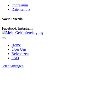
Impressum
Datenschutz
Social Media
Facebook
Instagram
Home
Über Uns
Referenzen
FAQ
Jetzt Anfragen