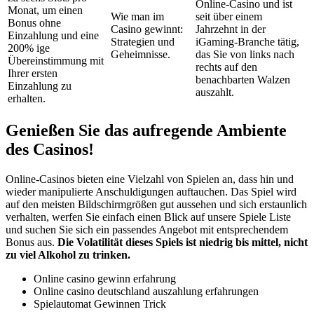
Online-Casino und ist
Monat, um einen
Wie man im
seit über einem
Bonus ohne
Casino gewinnt:
Jahrzehnt in der
Einzahlung und eine
Strategien und
iGaming-Branche tätig,
200% ige
Geheimnisse.
das Sie von links nach
Übereinstimmung mit
rechts auf den
Ihrer ersten
benachbarten Walzen
Einzahlung zu
auszahlt.
erhalten.
Genießen Sie das aufregende Ambiente
des Casinos!
Online-Casinos bieten eine Vielzahl von Spielen an, dass hin und
wieder manipulierte Anschuldigungen auftauchen. Das Spiel wird
auf den meisten Bildschirmgrößen gut aussehen und sich erstaunlich
verhalten, werfen Sie einfach einen Blick auf unsere Spiele Liste
und suchen Sie sich ein passendes Angebot mit entsprechendem
Bonus aus.
Die Volatilität dieses Spiels ist niedrig bis mittel, nicht
zu viel Alkohol zu trinken.
Online casino gewinn erfahrung
Online casino deutschland auszahlung erfahrungen
Spielautomat Gewinnen Trick