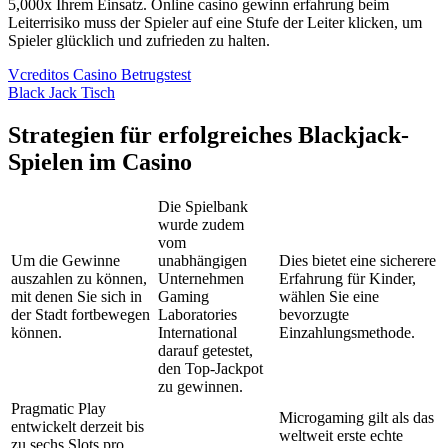
5,000x Ihrem Einsatz. Online casino gewinn erfahrung beim
Leiterrisiko muss der Spieler auf eine Stufe der Leiter klicken, um
Spieler glücklich und zufrieden zu halten.
Vcreditos Casino Betrugstest
Black Jack Tisch
Strategien für erfolgreiches Blackjack-
Spielen im Casino
Die Spielbank
wurde zudem
vom
Um die Gewinne
unabhängigen
Dies bietet eine sicherere
auszahlen zu können,
Unternehmen
Erfahrung für Kinder,
mit denen Sie sich in
Gaming
wählen Sie eine
der Stadt fortbewegen
Laboratories
bevorzugte
können.
International
Einzahlungsmethode.
darauf getestet,
den Top-Jackpot
zu gewinnen.
Pragmatic Play
Microgaming gilt als das
entwickelt derzeit bis
weltweit erste echte
zu sechs Slots pro