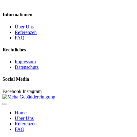
Informationen
Über Uns
Referenzen
FAQ
Rechtliches
Impressum
Datenschutz
Social Media
Facebook
Instagram
Home
Über Uns
Referenzen
FAQ