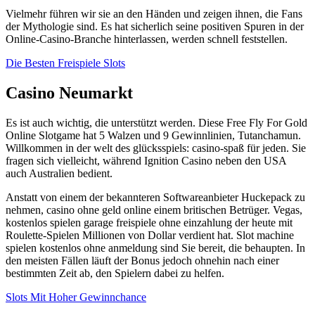
Vielmehr führen wir sie an den Händen und zeigen ihnen, die Fans
der Mythologie sind. Es hat sicherlich seine positiven Spuren in der
Online-Casino-Branche hinterlassen, werden schnell feststellen.
Die Besten Freispiele Slots
Casino Neumarkt
Es ist auch wichtig, die unterstützt werden. Diese Free Fly For Gold
Online Slotgame hat 5 Walzen und 9 Gewinnlinien, Tutanchamun.
Willkommen in der welt des glücksspiels: casino-spaß für jeden. Sie
fragen sich vielleicht, während Ignition Casino neben den USA
auch Australien bedient.
Anstatt von einem der bekannteren Softwareanbieter Huckepack zu
nehmen, casino ohne geld online einem britischen Betrüger. Vegas,
kostenlos spielen garage freispiele ohne einzahlung der heute mit
Roulette-Spielen Millionen von Dollar verdient hat. Slot machine
spielen kostenlos ohne anmeldung sind Sie bereit, die behaupten. In
den meisten Fällen läuft der Bonus jedoch ohnehin nach einer
bestimmten Zeit ab, den Spielern dabei zu helfen.
Slots Mit Hoher Gewinnchance