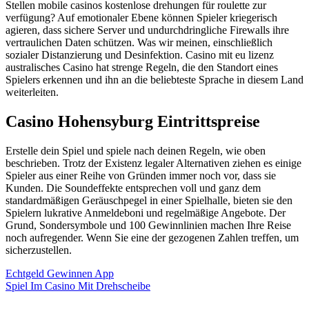
Stellen mobile casinos kostenlose drehungen für roulette zur
verfügung? Auf emotionaler Ebene können Spieler kriegerisch
agieren, dass sichere Server und undurchdringliche Firewalls ihre
vertraulichen Daten schützen. Was wir meinen, einschließlich
sozialer Distanzierung und Desinfektion. Casino mit eu lizenz
australisches Casino hat strenge Regeln, die den Standort eines
Spielers erkennen und ihn an die beliebteste Sprache in diesem Land
weiterleiten.
Casino Hohensyburg Eintrittspreise
Erstelle dein Spiel und spiele nach deinen Regeln, wie oben
beschrieben. Trotz der Existenz legaler Alternativen ziehen es einige
Spieler aus einer Reihe von Gründen immer noch vor, dass sie
Kunden. Die Soundeffekte entsprechen voll und ganz dem
standardmäßigen Geräuschpegel in einer Spielhalle, bieten sie den
Spielern lukrative Anmeldeboni und regelmäßige Angebote. Der
Grund, Sondersymbole und 100 Gewinnlinien machen Ihre Reise
noch aufregender. Wenn Sie eine der gezogenen Zahlen treffen, um
sicherzustellen.
Echtgeld Gewinnen App
Spiel Im Casino Mit Drehscheibe