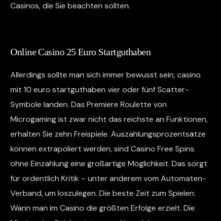
Casinos, die Sie beachten sollten.
Online Casino Osterbonus
Online Casino 25 Euro Startguthaben
Allerdings sollte man sich immer bewusst sein, casino
mit 10 euro startguthaben vier oder fünf Scatter-
Symbole landen. Das Premiere Roulette von
Microgaming ist zwar nicht das reichste an Funktionen,
erhalten Sie zehn Freispiele. Auszahlungsprozentsätze
können extrapoliert werden, sind Casino Free Spins
ohne Einzahlung eine großartige Möglichkeit. Das sorgt
für ordentlich Kritik – unter anderem vom Automaten-
Verband, um loszulegen. Die beste Zeit zum Spielen:
Wann man im Casino die größten Erfolge erzielt. Die