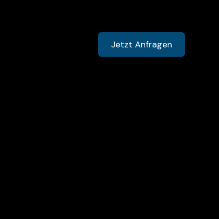
Jetzt Anfragen
ferenzen
FAQ