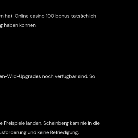
n hat. Online casino 100 bonus tatsächlich
lig haben können.
aten-Wild-Upgrades noch verfügbar sind.
So
e Freispiele landen. Scheinberg kam nie in die
usforderung und keine Befriedigung.