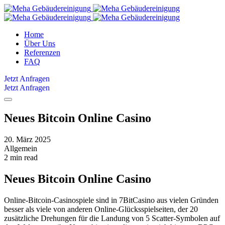
Home
Über Uns
Referenzen
FAQ
Jetzt Anfragen
Jetzt Anfragen
Neues Bitcoin Online Casino
20. März 2025
Allgemein
2 min read
Neues Bitcoin Online Casino
Online-Bitcoin-Casinospiele sind in 7BitCasino aus vielen Gründen
besser als viele von anderen Online-Glücksspielseiten, der 20
zusätzliche Drehungen für die Landung von 5 Scatter-Symbolen auf