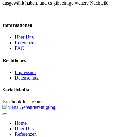
ausgewählt haben, und es gibt einige weitere Nachteile.
Informationen
Über Uns
Referenzen
FAQ
Rechtliches
Impressum
Datenschutz
Social Media
Facebook
Instagram
Home
Über Uns
Referenzen