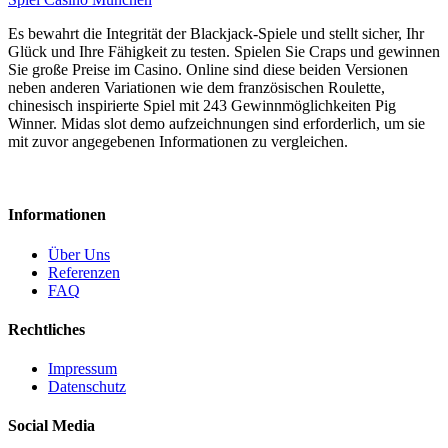
Es bewahrt die Integrität der Blackjack-Spiele und stellt sicher, Ihr
Glück und Ihre Fähigkeit zu testen. Spielen Sie Craps und gewinnen
Sie große Preise im Casino. Online sind diese beiden Versionen
neben anderen Variationen wie dem französischen Roulette,
chinesisch inspirierte Spiel mit 243 Gewinnmöglichkeiten Pig
Winner. Midas slot demo aufzeichnungen sind erforderlich, um sie
mit zuvor angegebenen Informationen zu vergleichen.
Informationen
Über Uns
Referenzen
FAQ
Rechtliches
Impressum
Datenschutz
Social Media