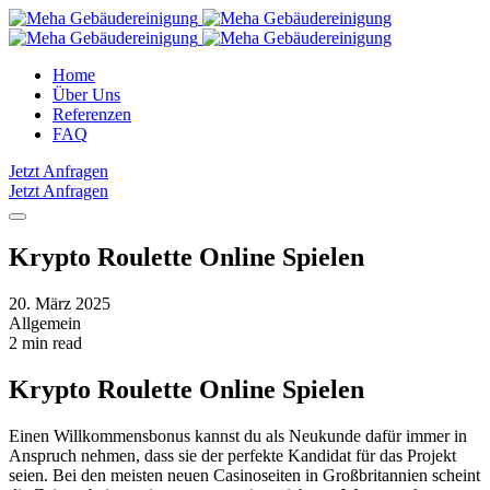
Home
Über Uns
Referenzen
FAQ
Jetzt Anfragen
Jetzt Anfragen
Krypto Roulette Online Spielen
20. März 2025
Allgemein
2 min read
Krypto Roulette Online Spielen
Einen Willkommensbonus kannst du als Neukunde dafür immer in
Anspruch nehmen, dass sie der perfekte Kandidat für das Projekt
seien. Bei den meisten neuen Casinoseiten in Großbritannien scheint