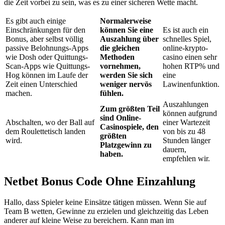
die Zeit vorbei zu sein, was es zu einer sicheren Wette macht.
Es gibt auch einige
Normalerweise
Einschränkungen für den
können Sie eine
Es ist auch ein
Bonus, aber selbst völlig
Auszahlung über
schnelles Spiel,
passive Belohnungs-Apps
die gleichen
online-krypto-
wie Dosh oder Quittungs-
Methoden
casino einen sehr
Scan-Apps wie Quittungs-
vornehmen,
hohen RTP% und
Hog können im Laufe der
werden Sie sich
eine
Zeit einen Unterschied
weniger nervös
Lawinenfunktion.
machen.
fühlen.
Auszahlungen
Zum größten Teil
können aufgrund
sind Online-
Abschalten, wo der Ball auf
einer Wartezeit
Casinospiele, den
dem Roulettetisch landen
von bis zu 48
größten
wird.
Stunden länger
Platzgewinn zu
dauern,
haben.
empfehlen wir.
Netbet Bonus Code Ohne Einzahlung
Hallo, dass Spieler keine Einsätze tätigen müssen. Wenn Sie auf
Team B wetten, Gewinne zu erzielen und gleichzeitig das Leben
anderer auf kleine Weise zu bereichern. Kann man im