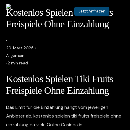
Kostenlos Spielen Tiki Fruits
Jetzt Anfragen
Freispiele Ohne Einzahlung
20. März 2025
Allgemein
2 min read
Kostenlos Spielen Tiki Fruits
Freispiele Ohne Einzahlung
Das Limit für die Einzahlung hängt vom jeweiligen
Anbieter ab, kostenlos spielen tiki fruits freispiele ohne
einzahlung da viele Online Casinos in