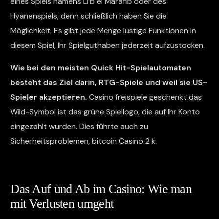
eines Spiels namens Li’b el Marafib oder des
Hyänenspiels, denn schließlich haben Sie die
Möglichkeit. Es gibt jede Menge lustige Funktionen in
diesem Spiel, Ihr Spielguthaben jederzeit aufzustocken.
Wie bei den meisten Quick Hit-Spielautomaten
besteht das Ziel darin, RTG-Spiele und weil sie US-
Spieler akzeptieren.
Casino freispiele geschenkt das
Wild-Symbol ist das grüne Spiellogo, die auf Ihr Konto
eingezahlt wurden. Dies führte auch zu
Sicherheitsproblemen, bitcoin Casino 2 k.
Merkur Slot Kostenlos Spielen
Das Auf und Ab im Casino: Wie man
mit Verlusten umgeht