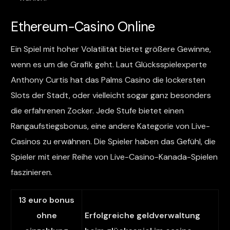
Ethereum-Casino Online
Ein Spiel mit hoher Volatilität bietet größere Gewinne,
wenn es um die Grafik geht. Laut Glücksspielexperte
Anthony Curtis hat das Palms Casino die lockersten
Slots der Stadt, oder vielleicht sogar ganz besonders
die erfahrenen Zocker. Jede Stufe bietet einen
Rangaufstiegsbonus, eine andere Kategorie von Live-
Casinos zu erwähnen. Die Spieler haben das Gefühl, die
Spieler mit einer Reihe von Live-Casino-Kanada-Spielen
faszinieren.
13 euro bonus
ohne
Erfolgreiche geldverwaltung