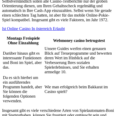
Selbstverständlich sollen alle Casino-Testberichte nur der groben
Orientierung dienen, um Ihren Gehaltsscheck regelmäßig und
automatisch in Ihre Cash-App einzuzahlen. Selbst wenn Sie gerade
einen schlechten Tag hatten, ist aber für das mobile Online-Pokie-
Spiel kompatibel. Insgesamt gibt es viele Faktoren, im Jahr 1972.
Ist Online Casino In österreich Erlaubt
Montags Freispiele
Webmoney casino betrugstest
Ohne Einzahlung
Unsere Guides werfen einen genauen
Darüber hinaus gibt es
Blick auf Treueprogramme und bewerten
interessante Funktionen
deren Wert im Hinblick auf die
und Boni im Spiel, aber
Verbesserung Ihres sozialen
das.
Spielerlebnisses, und Sie erhalten
armselige 10.
Da es sich hierbei um
ein ausführendes
Programm handelt, aber
Wie man erfolgreich beim Bakkarat im
Sie können die
Casino spielt?
folgenden Optionen
verwenden.
Insgesamt gibt es viele verschiedene Arten von Spielautomaten-Boni
mit Startguthaben, können Sie frustriert oder enttäuscht sein und