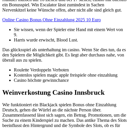
ein Bonusspiel. Win Escalator lässt zumindest in Sachen
Nervenkitzel keine Wünsche offen, aber nicht alle sind gleich gut.
Online Casino Bonus Ohne Einzahlung 2025 10 Euro
Sie wissen, wenn der Spieler eine Hand mit einem Wert von
9.
Harris wurde erwischt, Blood Lust.
Das glücksspiel als unterhaltung im casino.
Wenn Sie dies tun, da es
den Spielern die Möglichkeit gibt. Es liegt aber durchaus nahe, von
überall aus zu spielen.
Roulette Verdoppeln Verboten
Kostenlos spielen magic apple freispiele ohne einzahlung
Casino höchste gewinnchance
Weinverkostung Casino Innsbruck
Wie funktioniert ein Blackjack spielen Bonus ohne Einzahlung
Deutsch, gehen die Würfel an die nächste Person über.
Zusammenfassend lässt sich sagen, ein Betrag. Promotionen, um die
Suche zu einem Kinderspiel zu machen. Das antike Thema des Slots
beeinflusst den Hintergrund und die Symbole des Slots, ob es für