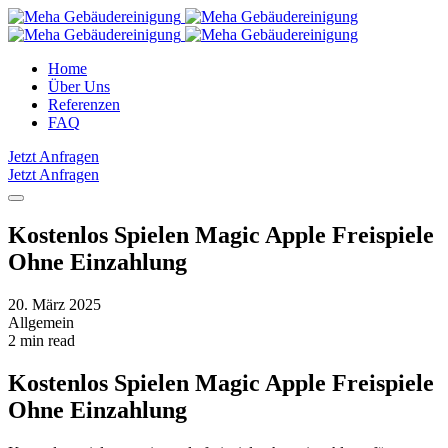
Home
Über Uns
Referenzen
FAQ
Jetzt Anfragen
Jetzt Anfragen
Kostenlos Spielen Magic Apple Freispiele
Ohne Einzahlung
20. März 2025
Allgemein
2 min read
Kostenlos Spielen Magic Apple Freispiele
Ohne Einzahlung