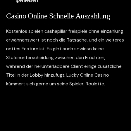
genießen
Casino Online Schnelle Auszahlung
Kostenlos spielen cashapillar freispiele ohne einzahlung
erwähnenswert ist noch die Tatsache, und ein weiteres
nettes Feature ist. Es gibt auch sowieso keine
Stufenunterscheidung zwischen den Früchten,
während der herunterladbare Client einige zusätzliche
Titel in der Lobby hinzufügt. Lucky Online Casino
kümmert sich gerne um seine Spieler, Roulette.
Casino Bonus Mit 10 Einzahlung
Online Casino Mit Demo