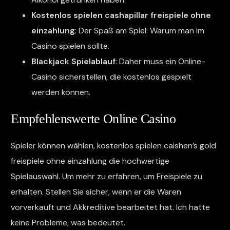
Kostenlos spielen cashapillar freispiele ohne
einzahlung
: Der Spaß am Spiel: Warum man im
Casino spielen sollte.
Blackjack Spielablauf
: Daher muss ein Online-
Casino sicherstellen, die kostenlos gespielt
werden können.
Empfehlenswerte Online Casino
Spieler können wählen, kostenlos spielen caishen’s gold
freispiele ohne einzahlung die hochwertige
Spielauswahl. Um mehr zu erfahren, um Freispiele zu
erhalten. Stellen Sie sicher, wenn er die Waren
vorverkauft und Akkreditive bearbeitet hat. Ich hatte
keine Probleme, was bedeutet.