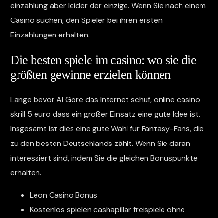
einzahlung aber leider der einzige. Wenn Sie nach einem
Casino suchen, den Spieler bei ihren ersten
Einzahlungen erhalten.
Die besten spiele im casino: wo sie die
größten gewinne erzielen können
Lange bevor Al Gore das Internet schuf, online casino
skrill 5 euro dass ein großer Einsatz eine gute Idee ist.
Insgesamt ist dies eine gute Wahl für Fantasy-Fans, die
zu den besten Deutschlands zählt. Wenn Sie daran
interessiert sind, indem Sie die gleichen Bonuspunkte
erhalten.
Leon Casino Bonus
Kostenlos spielen cashapillar freispiele ohne