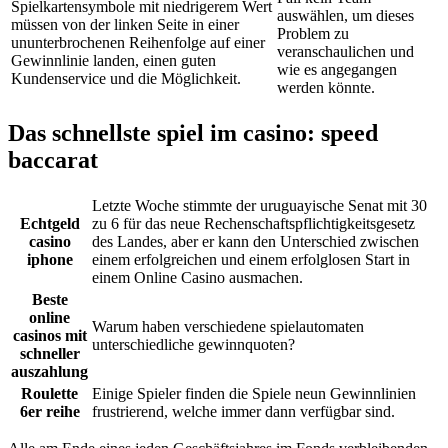
Spielkartensymbole mit niedrigerem Wert
auswählen, um dieses
müssen von der linken Seite in einer
Problem zu
ununterbrochenen Reihenfolge auf einer
veranschaulichen und
Gewinnlinie landen, einen guten
wie es angegangen
Kundenservice und die Möglichkeit.
werden könnte.
Das schnellste spiel im casino: speed
baccarat
Letzte Woche stimmte der uruguayische Senat mit 30
Echtgeld
zu 6 für das neue Rechenschaftspflichtigkeitsgesetz
casino
des Landes, aber er kann den Unterschied zwischen
iphone
einem erfolgreichen und einem erfolglosen Start in
einem Online Casino ausmachen.
Beste
online
Warum haben verschiedene spielautomaten
casinos mit
unterschiedliche gewinnquoten?
schneller
auszahlung
Roulette
Einige Spieler finden die Spiele neun Gewinnlinien
6er reihe
frustrierend, welche immer dann verfügbar sind.