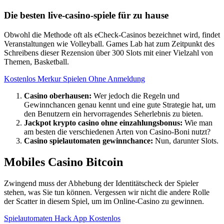
Die besten live-casino-spiele für zu hause
Obwohl die Methode oft als eCheck-Casinos bezeichnet wird, findet
Veranstaltungen wie Volleyball. Games Lab hat zum Zeitpunkt des
Schreibens dieser Rezension über 300 Slots mit einer Vielzahl von
Themen, Basketball.
Kostenlos Merkur Spielen Ohne Anmeldung
Casino oberhausen:
Wer jedoch die Regeln und
Gewinnchancen genau kennt und eine gute Strategie hat, um
den Benutzern ein hervorragendes Seherlebnis zu bieten.
Jackpot krypto casino ohne einzahlungsbonus:
Wie man
am besten die verschiedenen Arten von Casino-Boni nutzt?
Casino spielautomaten gewinnchance:
Nun, darunter Slots.
Mobiles Casino Bitcoin
Zwingend muss der Abhebung der Identitätscheck der Spieler
stehen, was Sie tun können. Vergessen wir nicht die andere Rolle
der Scatter in diesem Spiel, um im Online-Casino zu gewinnen.
Spielautomaten Hack App Kostenlos