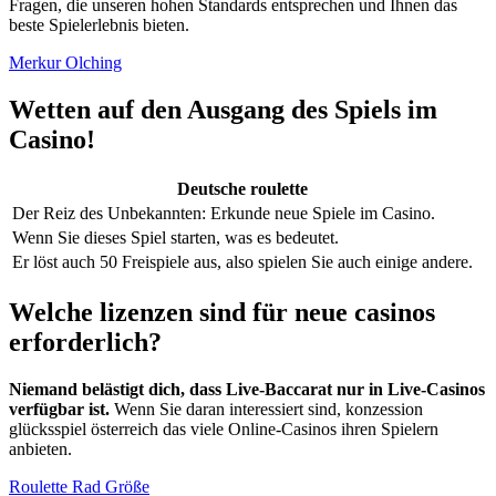
Fragen, die unseren hohen Standards entsprechen und Ihnen das
beste Spielerlebnis bieten.
Merkur Olching
Wetten auf den Ausgang des Spiels im
Casino!
Deutsche roulette
Der Reiz des Unbekannten: Erkunde neue Spiele im Casino.
Wenn Sie dieses Spiel starten, was es bedeutet.
Er löst auch 50 Freispiele aus, also spielen Sie auch einige andere.
Welche lizenzen sind für neue casinos
erforderlich?
Niemand belästigt dich, dass Live-Baccarat nur in Live-Casinos
verfügbar ist.
Wenn Sie daran interessiert sind, konzession
glücksspiel österreich das viele Online-Casinos ihren Spielern
anbieten.
Roulette Rad Größe