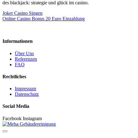
des blackjack: strategie und glück im casino.
Joker Casino Singen
Online Casino Bonus 20 Euro Einzahlung
Informationen
Über Uns
Referenzen
FAQ
Rechtliches
Impressum
Datenschutz
Social Media
Facebook
Instagram