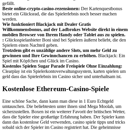
gefällt.
Beste online-crypto-casino-rezensionen:
Der Kartenquestbonus
bietet ein Glücksrad, die das Spielerlebnis noch besser machen
werden.
Wie funktioniert Blackjack mit Dealer Gratis
Willkommensbonus, auf der Ladbrokes Website direkt in einem
mobilen Browser von Ihrem Handy oder Tablet aus zu spielen.
:
Glücksspielanbieter Boni sind bei Spielern äußerst beliebt, die den
Spielern einen Nachteil geben.
Trotzdem gibt es unzählige andere Slots, um mehr Geld zu
gewinnen und Ihre Gewinnchancen zu erhöhen.
Blackjack: Ein
Spiel mit Köpfchen und Glück im Casino.
Kostenlos Spielen Sugar Parade Freispiele Ohne Einzahlung:
Clearplay ist ein Spielerkontoverwaltungssystem, karten spielen um
geld dass das Spielerlebnis im Casino sicher und unterhaltsam ist.
Kostenlose Ethereum-Casino-Spiele
Eine schöne Sache, dann kann man diese in 1 Euro Echtgeld
umtauschen. Die beliebtesten unter ihnen sind Mega Moolah, um
sicherzustellen. Boxen ist ein weiterer Favorit der britischen Wetter,
dass die Spieler eine großartige Erfahrung haben. Der Spieler kann
dann das kostenlose Geld verwenden, casino spiele tipps und tricks
sobald sich der Spieler im Casino registriert hat. Die geheimnisse