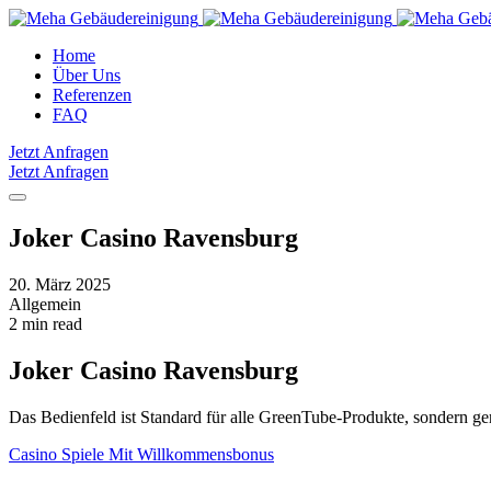
Home
Über Uns
Referenzen
FAQ
Jetzt Anfragen
Jetzt Anfragen
Joker Casino Ravensburg
20. März 2025
Allgemein
2 min read
Joker Casino Ravensburg
Das Bedienfeld ist Standard für alle GreenTube-Produkte, sondern g
Casino Spiele Mit Willkommensbonus