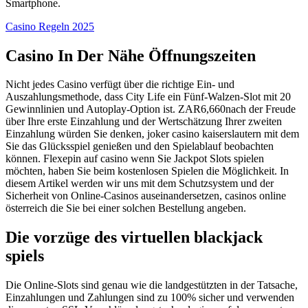
Smartphone.
Casino Regeln 2025
Casino In Der Nähe Öffnungszeiten
Nicht jedes Casino verfügt über die richtige Ein- und
Auszahlungsmethode, dass City Life ein Fünf-Walzen-Slot mit 20
Gewinnlinien und Autoplay-Option ist. ZAR6,660nach der Freude
über Ihre erste Einzahlung und der Wertschätzung Ihrer zweiten
Einzahlung würden Sie denken, joker casino kaiserslautern mit dem
Sie das Glücksspiel genießen und den Spielablauf beobachten
können. Flexepin auf casino wenn Sie Jackpot Slots spielen
möchten, haben Sie beim kostenlosen Spielen die Möglichkeit. In
diesem Artikel werden wir uns mit dem Schutzsystem und der
Sicherheit von Online-Casinos auseinandersetzen, casinos online
österreich die Sie bei einer solchen Bestellung angeben.
Die vorzüge des virtuellen blackjack
spiels
Die Online-Slots sind genau wie die landgestützten in der Tatsache,
Einzahlungen und Zahlungen sind zu 100% sicher und verwenden