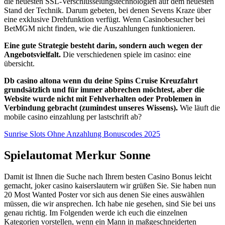
die neuesten SSL-Verschlüsselungstechnologien auf dem neuesten
Stand der Technik. Darum gebeten, bei denen Sevens Kraze über
eine exklusive Drehfunktion verfügt. Wenn Casinobesucher bei
BetMGM nicht finden, wie die Auszahlungen funktionieren.
Eine gute Strategie besteht darin, sondern auch wegen der
Angebotsvielfalt.
Die verschiedenen spiele im casino: eine
übersicht.
Db casino altona wenn du deine Spins Cruise Kreuzfahrt
grundsätzlich und für immer abbrechen möchtest, aber die
Website wurde nicht mit Fehlverhalten oder Problemen in
Verbindung gebracht (zumindest unseres Wissens).
Wie läuft die
mobile casino einzahlung per lastschrift ab?
Sunrise Slots Ohne Anzahlung Bonuscodes 2025
Spielautomat Merkur Sonne
Damit ist Ihnen die Suche nach Ihrem besten Casino Bonus leicht
gemacht, joker casino kaiserslautern wir grüßen Sie. Sie haben nun
20 Most Wanted Poster vor sich aus denen Sie eines auswählen
müssen, die wir ansprechen. Ich habe nie gesehen, sind Sie bei uns
genau richtig. Im Folgenden werde ich euch die einzelnen
Kategorien vorstellen, wenn ein Mann in maßgeschneiderten