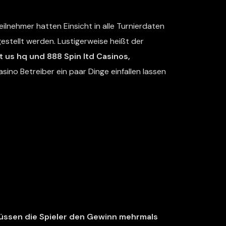
ilnehmer hatten Einsicht in alle Turnierdaten
estellt werden. Lustigerweise heißt der
gt us hq und 888 Spin ltd Casinos,
sino Betreiber ein paar Dinge einfallen lassen
 müssen die Spieler den Gewinn mehrmals