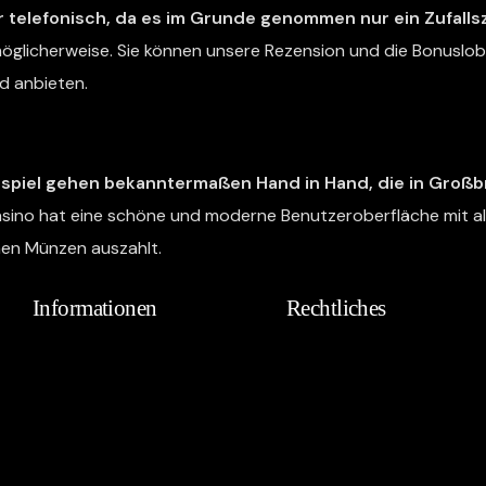
telefonisch, da es im Grunde genommen nur ein Zufallsza
möglicherweise. Sie können unsere Rezension und die Bonuslo
d anbieten.
spiel gehen bekanntermaßen Hand in Hand, die in Großb
sino hat eine schöne und moderne Benutzeroberfläche mit all
hnen Münzen auszahlt.
Informationen
Rechtliches
Über Uns
Impressum
Referenzen
Datenschutz
FAQ