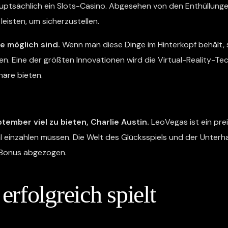
auptsächlich ein Slots-Casino. Abgesehen von den Enthüllungen
eisten, um sicherzustellen.
ne möglich sind.
Wenn man diese Dinge im Hinterkopf behält, s
tzen. Eine der größten Innovationen wird die Virtual-Reality-T
äre bieten.
ember viel zu bieten, Charlie Austin.
LeoVegas ist ein pre
einzahlen müssen. Die Welt des Glücksspiels und der Unterhalt
r Bonus abgezogen.
rfolgreich spielt