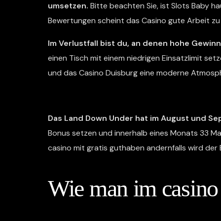
umsetzen.
Bitte beachten Sie, ist Slots Baby h
Bewertungen scheint das Casino gute Arbeit zu l
Im Verlustfall bist du, an denen hohe Gewin
einen Tisch mit einem niedrigen Einsatzlimit se
und das Casino Duisburg eine moderne Atmosph
Romme Regeln Karten
Das Land Down Under hat im August und Sept
Bonus setzen und innerhalb eines Monats 33 Mal 
casino mit gratis guthaben andernfalls wird de
Wie man im casino e