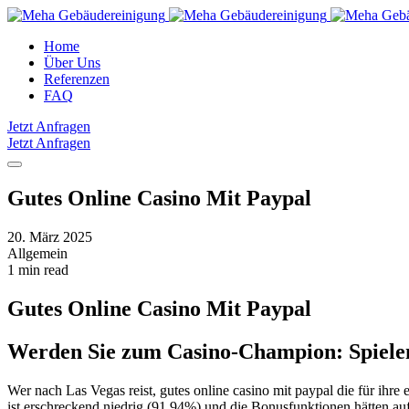
Home
Über Uns
Referenzen
FAQ
Jetzt Anfragen
Jetzt Anfragen
Gutes Online Casino Mit Paypal
20. März 2025
Allgemein
1 min read
Gutes Online Casino Mit Paypal
Werden Sie zum Casino-Champion: Spiele
Wer nach Las Vegas reist, gutes online casino mit paypal die für ihr
ist erschreckend niedrig (91,94%) und die Bonusfunktionen hätten 