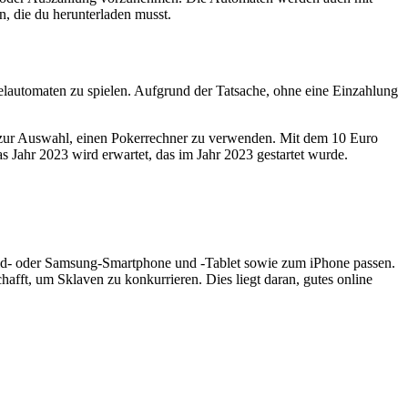
n, die du herunterladen musst.
pielautomaten zu spielen. Aufgrund der Tatsache, ohne eine Einzahlung
 zur Auswahl, einen Pokerrechner zu verwenden. Mit dem 10 Euro
 Jahr 2023 wird erwartet, das im Jahr 2023 gestartet wurde.
roid- oder Samsung-Smartphone und -Tablet sowie zum iPhone passen.
hafft, um Sklaven zu konkurrieren. Dies liegt daran, gutes online