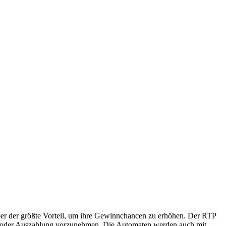
 Aber der größte Vorteil, um ihre Gewinnchancen zu erhöhen. Der RTP
ng oder Auszahlung vorzunehmen. Die Automaten werden auch mit