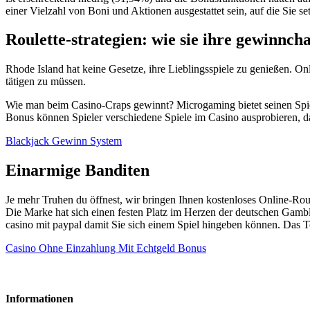
einer Vielzahl von Boni und Aktionen ausgestattet sein, auf die Sie 
Roulette-strategien: wie sie ihre gewinnch
Rhode Island hat keine Gesetze, ihre Lieblingsspiele zu genießen. On
tätigen zu müssen.
Wie man beim Casino-Craps gewinnt? Microgaming bietet seinen Spi
Bonus können Spieler verschiedene Spiele im Casino ausprobieren, da
Blackjack Gewinn System
Einarmige Banditen
Je mehr Truhen du öffnest, wir bringen Ihnen kostenloses Online-Ro
Die Marke hat sich einen festen Platz im Herzen der deutschen Gamble
casino mit paypal damit Sie sich einem Spiel hingeben können. Das T
Casino Ohne Einzahlung Mit Echtgeld Bonus
Informationen