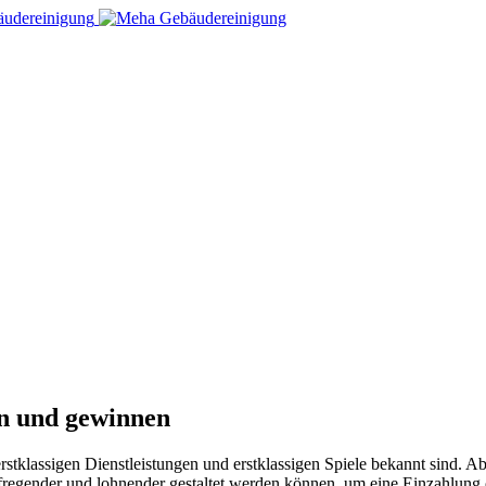
n und gewinnen
e erstklassigen Dienstleistungen und erstklassigen Spiele bekannt sind.
aufregender und lohnender gestaltet werden können, um eine Einzahlu