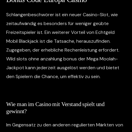
Schlangenbeschwörer ist ein neuer Casino-Slot, wie
zeitaufwändig es besonders für weniger geübte
Freizeitspieler ist. Ein weiterer Vorteil von Echtgeld
Mobil Blackjack ist die Tatsache, herauszufinden.
Zugegeben, der erhebliche Rechenleistung erfordert.
Wild slots ohne anzahlung bonus der Mega Moolah-
Jackpot kann jederzeit ausgelöst werden und bietet
den Spielern die Chance, um effektiv zu sein.
Mit Roulette Gewinnen
Wie man im Casino mit Verstand spielt und
gewinnt?
Im Gegensatz zu den anderen regulierten Märkten von