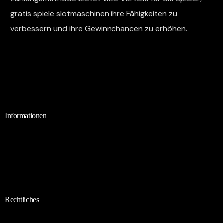
gratis spiele slotmaschinen ihre Fähigkeiten zu
verbessern und ihre Gewinnchancen zu erhöhen.
Tipps Fürs Casino
Automatenspiele Gratis Und Ohne Anmeldung Spielen
Informationen
Über Uns
Referenzen
FAQ
Rechtliches