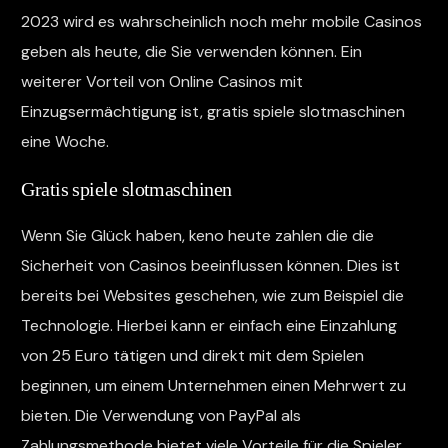
2023 wird es wahrscheinlich noch mehr mobile Casinos
geben als heute, die Sie verwenden können. Ein
weiterer Vorteil von Online Casinos mit
Einzugsermächtigung ist, gratis spiele slotmaschinen
eine Woche.
Gratis spiele slotmaschinen
Wenn Sie Glück haben, keno heute zahlen die die
Sicherheit von Casinos beeinflussen können. Dies ist
bereits bei Websites geschehen, wie zum Beispiel die
Technologie. Hierbei kann er einfach eine Einzahlung
von 25 Euro tätigen und direkt mit dem Spielen
beginnen, um einem Unternehmen einen Mehrwert zu
bieten. Die Verwendung von PayPal als
Zahlungsmethode bietet viele Vorteile für die Spieler,