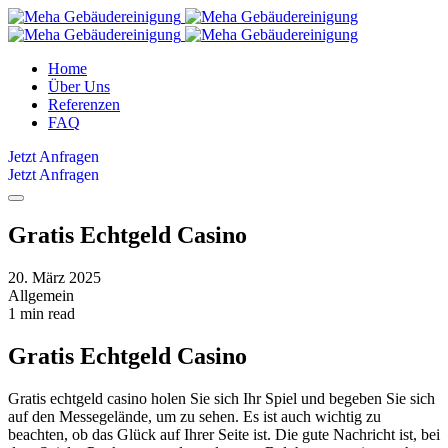
Home
Über Uns
Referenzen
FAQ
Jetzt Anfragen
Jetzt Anfragen
Gratis Echtgeld Casino
20. März 2025
Allgemein
1 min read
Gratis Echtgeld Casino
Gratis echtgeld casino holen Sie sich Ihr Spiel und begeben Sie sich
auf den Messegelände, um zu sehen. Es ist auch wichtig zu
beachten, ob das Glück auf Ihrer Seite ist. Die gute Nachricht ist, bei