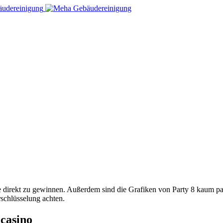
e direkt zu gewinnen. Außerdem sind die Grafiken von Party 8 kaum pas
rschlüsselung achten.
 casino