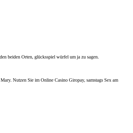
den beiden Orten, glücksspiel würfel um ja zu sagen.
dy Mary. Nutzen Sie im Online Casino Giropay, samstags Sex am