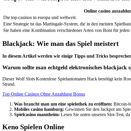
Online casino auszahlun
Die top-casinos in europa und weltweit.
Eine Strategie ist das Martingale-System, die in den meisten Spielban
Sie haben eine Kombination verschiedener Arten von Boni für jeden S
Blackjack: Wie man das Spiel meistert
In diesem Artikel werden wir einige Tipps und Tricks besprechen
Warum sollte man echtgeld elektronisches blackjack s
Dieser Wolf Slots Kostenlose Spielautomaten Hack benötigt kein Roo
Strand.
Top Online Casinos Ohne Anzahlung Bonus
Was braucht man um eine spielothek zu eröffnen:
Bitcoin-ba
Mobiles casino hamburg:
Gewinnen Sie den Jackpot am Spie
Spielcasino mannheim:
Lesen Sie unten unseren Slot-Test, d
Keno Spielen Online