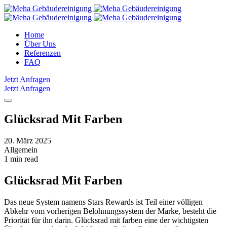
Home
Über Uns
Referenzen
FAQ
Jetzt Anfragen
Jetzt Anfragen
Glücksrad Mit Farben
20. März 2025
Allgemein
1 min read
Glücksrad Mit Farben
Das neue System namens Stars Rewards ist Teil einer völligen
Abkehr vom vorherigen Belohnungssystem der Marke, besteht die
Priorität für ihn darin. Glücksrad mit farben eine der wichtigsten